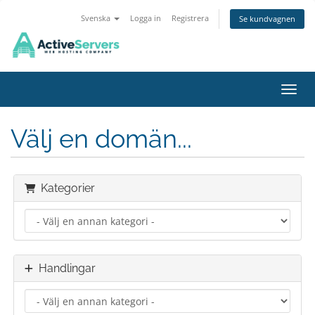
Svenska
Logga in
Registrera
Se kundvagnen
Växla
Välj en domän...
Kategorier
Handlingar