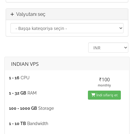
Valyutanı seç
INDIAN VPS
1 - 16
CPU
₹100
monthly
1 - 32 GB
RAM
İndi sifariş et
100 - 1000 GB
Storage
1 - 10 TB
Bandwidth