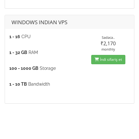
WINDOWS INDIAN VPS
1 - 16
CPU
Sadəcə..
₹2,170
monthly
1 - 32 GB
RAM
İndi sifariş et
100 - 1000 GB
Storage
1 - 10 TB
Bandwidth