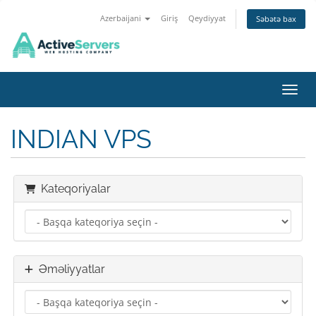
Azerbaijani
Giriş
Qeydiyyat
Səbətə bax
Naviq
INDIAN VPS
Kateqoriyalar
Əməliyyatlar