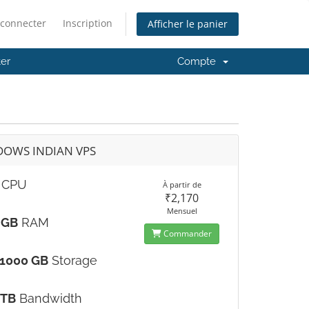
 connecter
Inscription
Afficher le panier
er
Compte
OWS INDIAN VPS
CPU
À partir de
₹2,170
Mensuel
2 GB
RAM
Commander
 1000 GB
Storage
 TB
Bandwidth