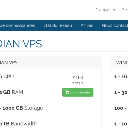
Français
Se
de connaissances
État du réseau
Affiliés
Nous contact
DIAN VPS
IAN VPS
WIND
6
CPU
1 - 16
₹100
Mensuel
32 GB
RAM
1 - 3
Commander
- 1000 GB
Storage
100 -
10 TB
Bandwidth
1 - 10