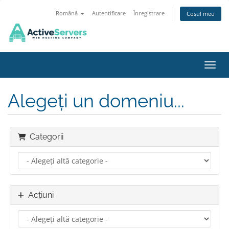
Română
Autentificare
Înregistrare
Coșul meu
Navig
Alegeți un domeniu...
Categorii
Acțiuni