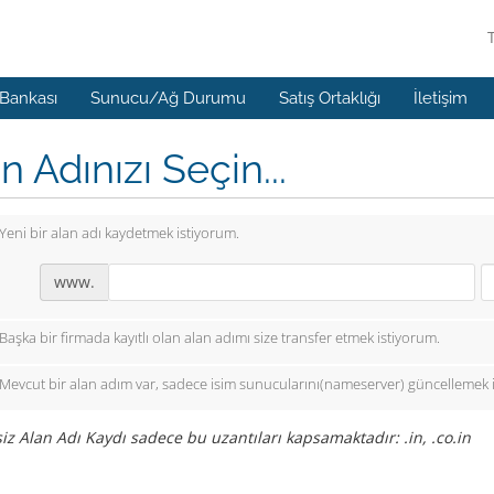
 Bankası
Sunucu/Ağ Durumu
Satış Ortaklığı
İletişim
n Adınızı Seçin...
Yeni bir alan adı kaydetmek istiyorum.
www.
Başka bir firmada kayıtlı olan alan adımı size transfer etmek istiyorum.
Mevcut bir alan adım var, sadece isim sunucularını(nameserver) güncellemek 
iz Alan Adı Kaydı sadece bu uzantıları kapsamaktadır: .in, .co.in