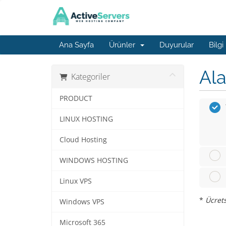
Ana Sayfa
Ürünler
Duyurular
Bilgi
Ala
Kategoriler
PRODUCT
LINUX HOSTING
Cloud Hosting
WINDOWS HOSTING
Linux VPS
*
Ücrets
Windows VPS
Microsoft 365