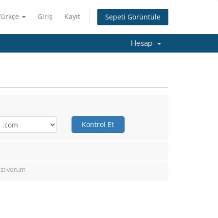
Türkçe
Giriş
Kayıt
Sepeti Görüntüle
Hesap
Kontrol Et
istiyorum.