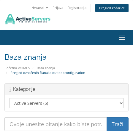
Hrvatski
Prijava
Registtracija
Pregled košarice
Preba
Baza znanja
Početna WHMCS
Baza znanja
Pregled označenih članaka outlookconfiguration
Kategorije