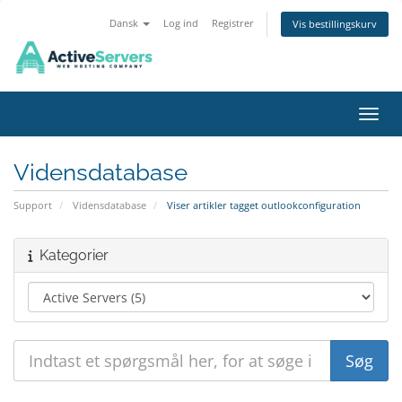
Dansk
Log ind
Registrer
Vis bestillingskurv
Skift
Vidensdatabase
Support
Vidensdatabase
Viser artikler tagget outlookconfiguration
Kategorier