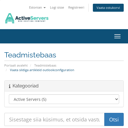
Estonian
Logi sisse
Registreeri
Vaata ostukorvi
Lülit
Teadmistebaas
Portaali avaleht
Teadmistebaas
Vaata sildiga artikleid outlookconfiguration
Kategooriad